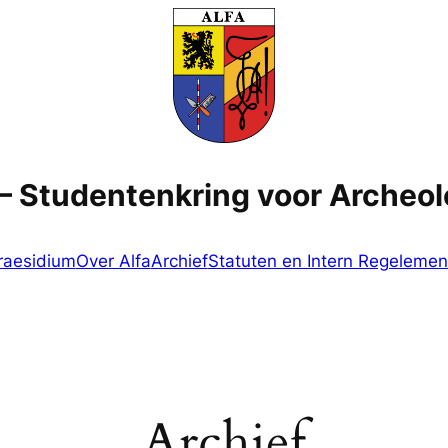
 – Studentenkring voor Archeo
raesidium
Over Alfa
Archief
Statuten en Intern Regelemen
Archief