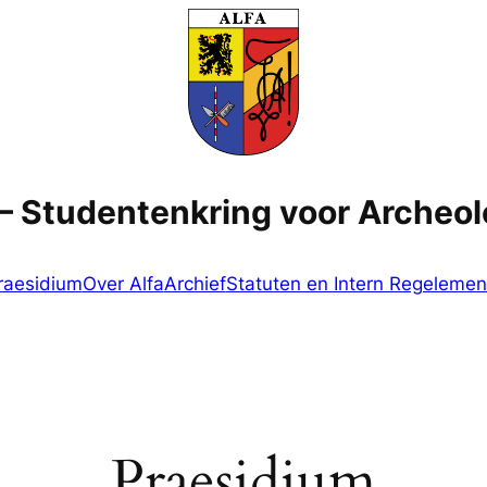
 – Studentenkring voor Archeo
raesidium
Over Alfa
Archief
Statuten en Intern Regelemen
Praesidium